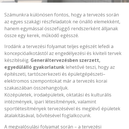
Számunkra különösen fontos, hogy a tervezés során
az egyes szakági részfeladatok ne önálló elemekként,
hanem egymással összefüggő rendszerként álljanak
össze egy kerek, működő egésszé.
Irodánk a tervezési folyamat teljes egészét lefedi a
koncepcióalkotástól az engedélyezési és kiviteli tervek
készítéséig.
Generáltervezésben szerzett,
egyedülálló gyakorlatunk
lehetővé teszi, hogy az
építészeti, tartószerkezeti és épületgépészeti–
elektromos szempontokat már a tervezés korai
szakaszában összehangoljuk.
Középületek, irodaépületek, oktatási és kulturális
intézmények, ipari létesítmények, valamint
sportlétesítmények tervezésével és meglévő épületek
átalakításával, bővítésével foglalkozunk.
A megvalósulási folyamat során – a tervezési