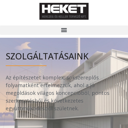
SZOLGÁLTATÁSAINK
Az építészetet komplex, sokszereplős
folyamatként értelmezzük, ahol a jó
megoldások világos koncepcióból, pontos
szerkesztésből és következetes
együttműködésből születnek.