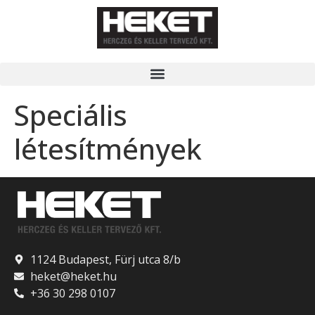
Speciális
létesítmények
1124 Budapest, Fürj utca 8/b
heket@heket.hu
+36 30 298 0107